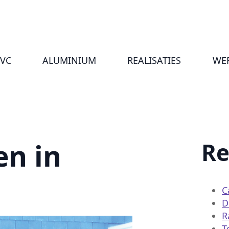
VC
ALUMINIUM
REALISATIES
WER
n in
Re
C
D
R
T