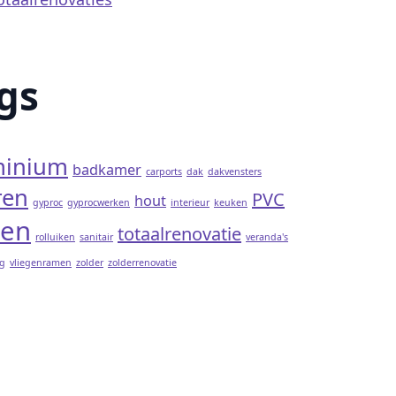
gs
minium
badkamer
carports
dak
dakvensters
ren
PVC
hout
gyproc
gyprocwerken
interieur
keuken
en
totaalrenovatie
rolluiken
sanitair
veranda's
g
vliegenramen
zolder
zolderrenovatie