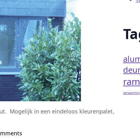
Ta
alu
deu
ram
verwarmin
t. Mogelijk in een eindeloos kleurenpalet,
omments