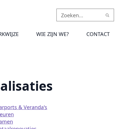
Searc
for:
KWIJZE
WIE ZIJN WE?
CONTACT
alisaties
arports & Veranda's
euren
amen
otaalrenovaties