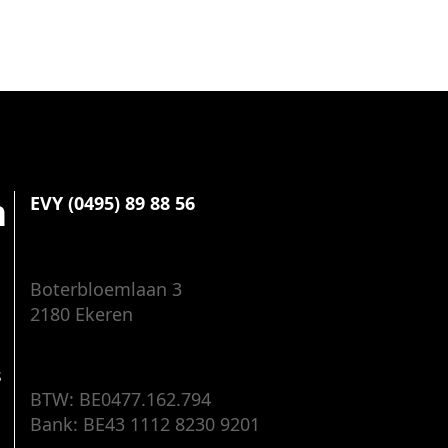
n
EVY (0495) 89 88 56
Boterbloemlaan 3
2180 Ekeren
s
BTW: BE0477.162.794
Bank: BE43 1112 8230 9201