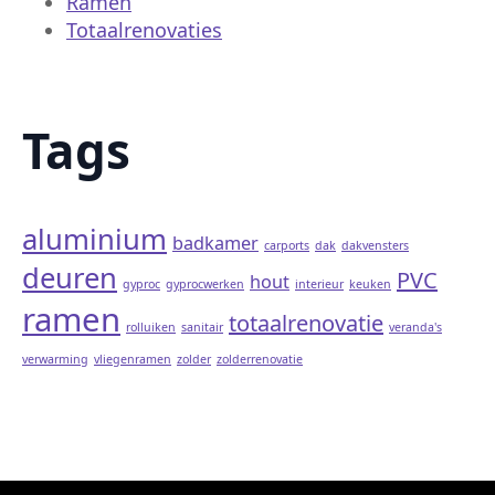
Ramen
Totaalrenovaties
Tags
aluminium
badkamer
carports
dak
dakvensters
deuren
PVC
hout
gyproc
gyprocwerken
interieur
keuken
ramen
totaalrenovatie
rolluiken
sanitair
veranda's
verwarming
vliegenramen
zolder
zolderrenovatie