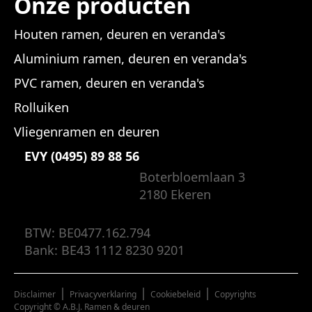
Onze producten
Houten ramen, deuren en veranda's
Aluminium ramen, deuren en veranda's
PVC ramen, deuren en veranda's
Rolluiken
Vliegenramen en deuren
EVY (0495) 89 88 56
Boterbloemlaan 3
2180 Ekeren
BTW: BE0477.162.794
Bank: BE43 1112 8230 9201
|
|
|
Disclaimer
Privacyverklaring
Cookiebeleid
Copyrights
Copyright © A.B.J. Ramen & deuren