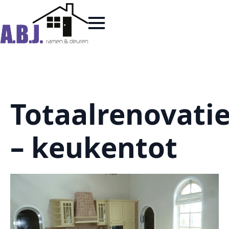
Totaalrenovati
– keukentot