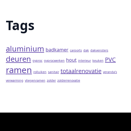
Tags
aluminium
badkamer
carports
dak
dakvensters
deuren
PVC
hout
gyproc
gyprocwerken
interieur
keuken
ramen
totaalrenovatie
rolluiken
sanitair
veranda's
verwarming
vliegenramen
zolder
zolderrenovatie